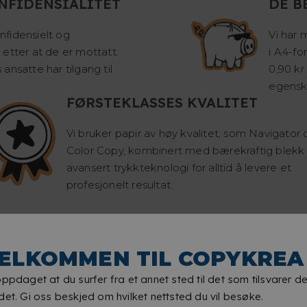
NFIDENSIALITET
DE B
fidensielt og
Vi har 
etter at de er mottatt.
i A4-fo
ansatte har tilgang til
0,90 kr
egensk
FØRSTEKLASSES KVALITET
Vi bruker papir av høy kvalitet, som Navigator 
Color Copy, kombinert med bærekraftig blekk
avansert trykkteknologi for alltid å levere et
profesjonelt resultat.
ELKOMMEN TIL COPYKREA
oppdaget at du surfer fra et annet sted til det som tilsvarer de
det. Gi oss beskjed om hvilket nettsted du vil besøke.