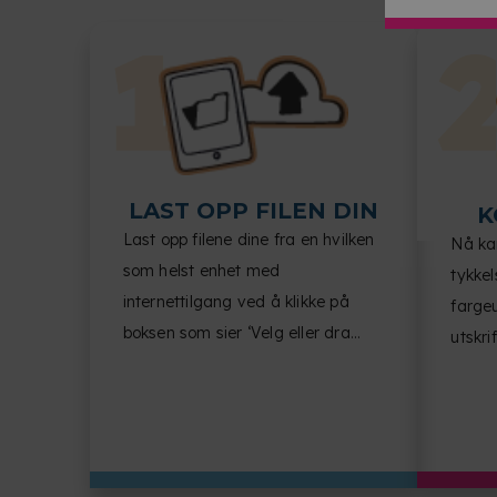
LAST OPP FILEN DIN
K
Last opp filene dine fra en hvilken
Nå kan
som helst enhet med
tykkel
internettilgang ved å klikke på
fargeu
boksen som sier ‘Velg eller dra
utskrif
filene dine hit’.
dokum
etterb