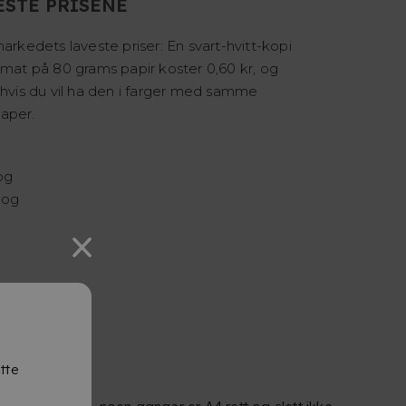
ESTE PRISENE
markedets laveste priser: En svart-hvitt-kopi
rmat på 80 grams papir koster 0,60 kr, og
 hvis du vil ha den i farger med samme
aper.
og
 og
tte