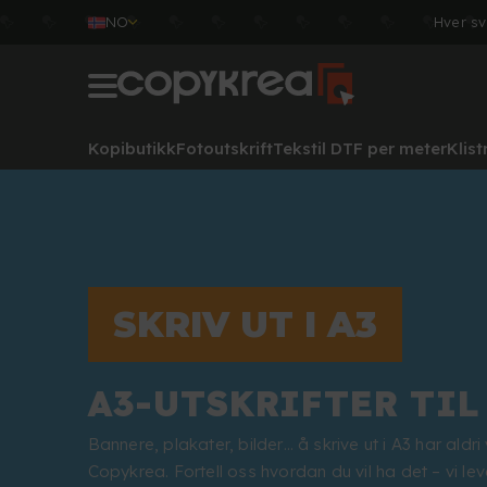
NO
Hver sv
Kopibutikk
Fotoutskrift
Tekstil DTF per meter
Klis
SKRIV UT I A3
A3-UTSKRIFTER TIL 
Bannere, plakater, bilder… å skrive ut i A3 har aldri
Copykrea. Fortell oss hvordan du vil ha det – vi leve