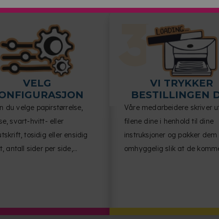
VELG
VI TRYKKER
ONFIGURASJON
BESTILLINGEN 
 du velge papirstørrelse,
Våre medarbeidere skriver u
se, svart-hvitt- eller
filene dine i henhold til dine
tskrift, tosidig eller ensidig
instruksjoner og pakker dem
t, antall sider per side,
omhyggelig slik at de komm
entretning og
frem til deg i perfekt stand.
ehandling.