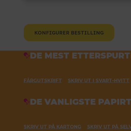
KONFIGURER BESTILLING
DE MEST ETTERSPUR
FÄRGUTSKRIFT
SKRIV UT I SVART-HVITT
DE VANLIGSTE PAPIR
SKRIV UT PÅ KARTONG
SKRIV UT PÅ SEL