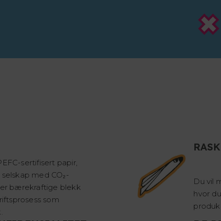
RASK
EFC-sertifisert papir,
t selskap med CO₂-
Du vil 
ker bærekraftige blekk
hvor du
kriftsprosess som
produk
.