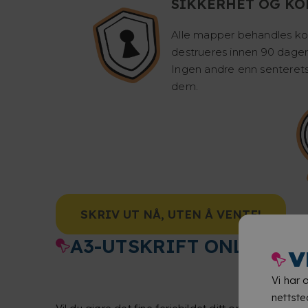
SIKKERHET OG KO
Alle mapper behandles kon
destrueres innen 90 dager 
Ingen andre enn senterets 
dem.
SKRIV UT NÅ, UTEN Å VENTE!
A3-UTSKRIFT ONLINE
V
Vi har 
nettste