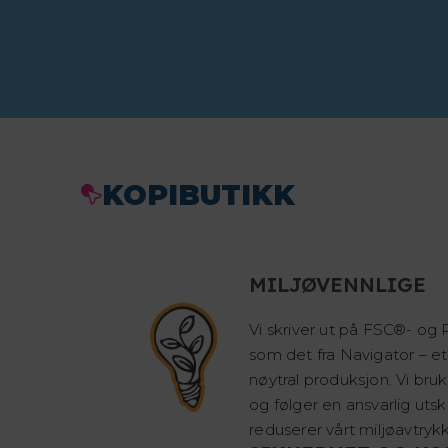
KOPIBUTIKK
MILJØVENNLIGE
Vi skriver ut på FSC®- og P
som det fra Navigator – e
nøytral produksjon. Vi bru
og følger en ansvarlig uts
reduserer vårt miljøavtrykk