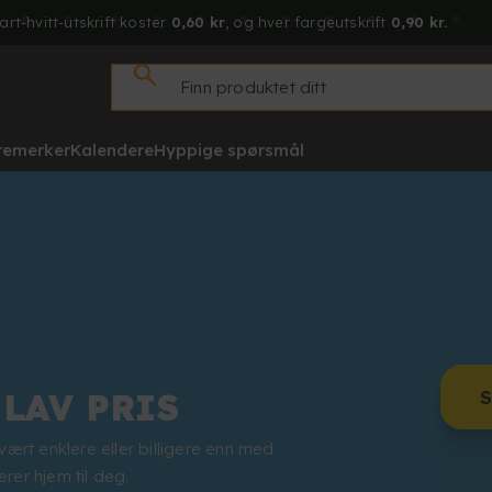
art-hvitt-utskrift koster
0,60 kr
, og hver fargeutskrift
0,90 kr.
tremerker
Kalendere
Hyppige spørsmål
S
LAV PRIS
 vært enklere eller billigere enn med
rer hjem til deg.