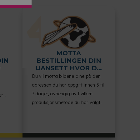
MOTTA
DIN
BESTILLINGEN DIN
UANSETT HVOR DU
t
VELGER
Du vil motta bildene dine på den
adressen du har oppgitt innen 5 til
7 dager, avhengig av hvilken
er
produksjonsmetode du har valgt.