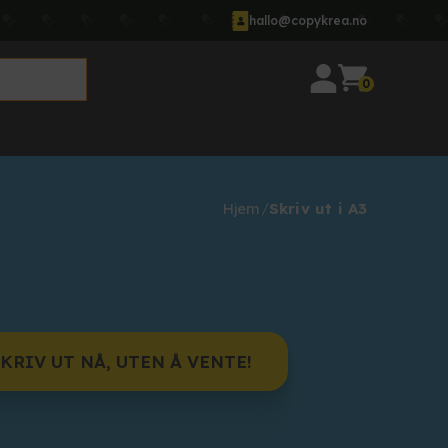
hallo@copykrea.no
0
Hjem
Skriv ut i A3
KRIV UT NÅ, UTEN Å VENTE!