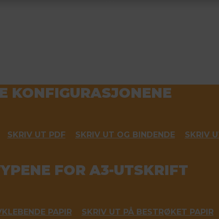
TE KONFIGURASJONENE
SKRIV UT PDF
SKRIV UT OG BINDENDE
SKRIV 
TYPENE FOR A3-UTSKRIFT
VKLEBENDE PAPIR
SKRIV UT PÅ BESTRØKET PAPIR