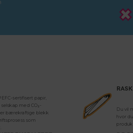
.
RASK
EFC-sertifisert papir,
t selskap med CO₂-
Du vil 
ker bærekraftige blekk
hvor du
kriftsprosess som
produk
.