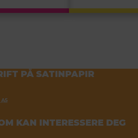
IFT PÅ SATINPAPIR
 A5
OM KAN INTERESSERE DEG