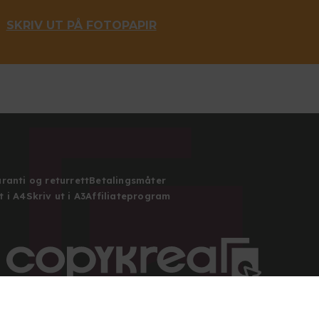
SKRIV UT PÅ FOTOPAPIR
ranti og returrett
Betalingsmåter
t i A4
Skriv ut i A3
Affiliateprogram
Copyright 2026 © Alle rettigheter forbeholdt