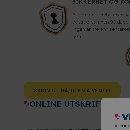
SIKKERHET OG KO
Alle mapper behandles kon
destrueres innen 90 dager 
Ingen andre enn senterets 
dem.
SKRIV UT NÅ, UTEN Å VENTE!
ONLINE UTSKRIFT PÅ G
V
Vi har 