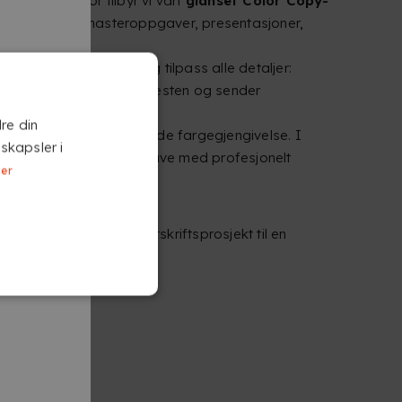
menter. Derfor tilbyr vi vårt
glanset Color Copy-
eloroppgaver, masteroppgaver, presentasjoner,
r, velg glanset papir og tilpass alle detaljer:
dlingstype. Vi tar oss av resten og sender
re din
om sikrer skarp og levende fargegjengivelse. I
skapsler i
evere en avsluttende oppgave med profesjonelt
mer
valitet som gjør hvert utskriftsprosjekt til en