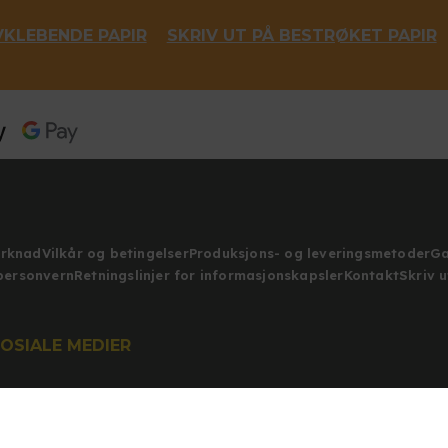
VKLEBENDE PAPIR
SKRIV UT PÅ BESTRØKET PAPIR
erknad
Vilkår og betingelser
Produksjons- og leveringsmetoder
Ga
 personvern
Retningslinjer for informasjonskapsler
Kontakt
Skriv u
SOSIALE MEDIER