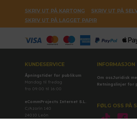
SKRIV UT PÅ KARTONG
SKRIV UT PÅ SEL
SKRIV UT PÅ LAGGET PAPIR
KUNDESERVICE
INFORMASJON
Åpningstider for publikum
Om oss
Juridisk m
Mandag til fredag
Retningslinjer for
fra 09:00 til 16:00
eCommProjects Internet S.L.
FØLG OSS PÅ 
C/Azorín 140
24010 León
León (Spania)