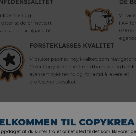
NFIDENSIALITET
DE B
fidensielt og
Vi har 
etter at de er mottatt.
i A4-fo
ansatte har tilgang til
0,90 kr
egensk
FØRSTEKLASSES KVALITET
Vi bruker papir av høy kvalitet, som Navigator 
Color Copy, kombinert med bærekraftig blekk
avansert trykkteknologi for alltid å levere et
profesjonelt resultat.
LANSET PAPIR
ELKOMMEN TIL COPYKREA
oppdaget at du surfer fra et annet sted til det som tilsvarer de