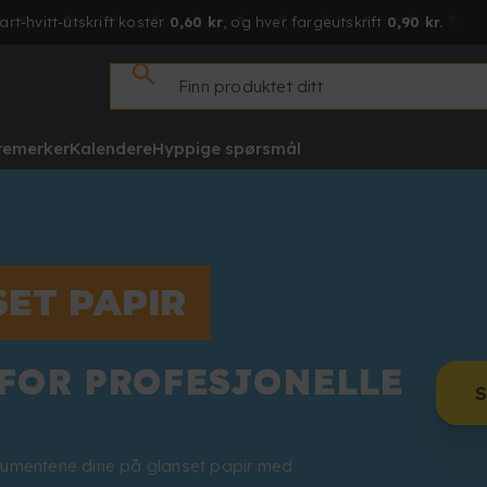
art-hvitt-utskrift koster
0,60 kr
, og hver fargeutskrift
0,90 kr.
tremerker
Kalendere
Hyppige spørsmål
SET PAPIR
 FOR PROFESJONELLE
S
okumentene dine på glanset papir med