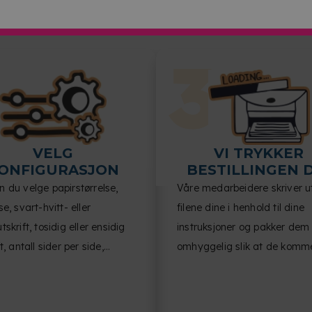
VELG
VI TRYKKER
ONFIGURASJON
BESTILLINGEN 
 du velge papirstørrelse,
Våre medarbeidere skriver u
se, svart-hvitt- eller
filene dine i henhold til dine
tskrift, tosidig eller ensidig
instruksjoner og pakker dem
t, antall sider per side,
omhyggelig slik at de komm
entretning og
frem til deg i perfekt stand.
ehandling.