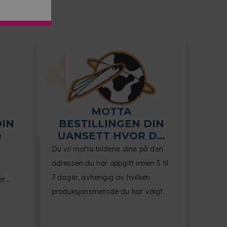
MOTTA
DIN
BESTILLINGEN DIN
UANSETT HVOR DU
t
VELGER
Du vil motta bildene dine på den
adressen du har oppgitt innen 5 til
7 dager, avhengig av hvilken
er
produksjonsmetode du har valgt.