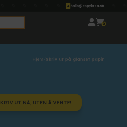
hallo@copykrea.no
0
Hjem
Skriv ut på glanset papir
KRIV UT NÅ, UTEN Å VENTE!