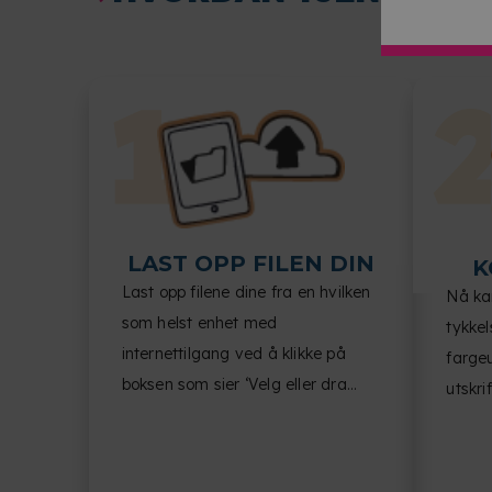
LAST OPP FILEN DIN
K
Last opp filene dine fra en hvilken
Nå kan
som helst enhet med
tykkel
internettilgang ved å klikke på
fargeu
boksen som sier ‘Velg eller dra
utskrif
filene dine hit’.
dokum
etterb