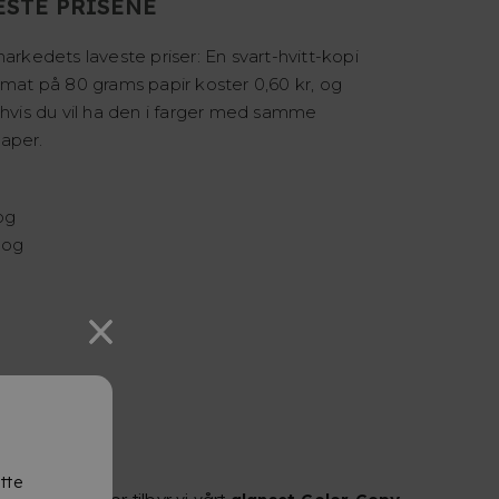
ESTE PRISENE
markedets laveste priser: En svart-hvitt-kopi
rmat på 80 grams papir koster 0,60 kr, og
 hvis du vil ha den i farger med samme
aper.
og
 og
tte