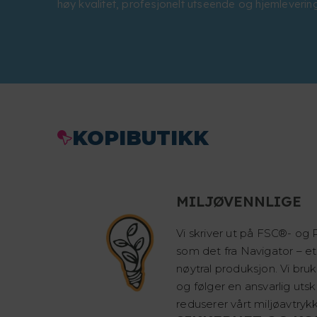
høy kvalitet, profesjonelt utseende og hjemlevering
KOPIBUTIKK
MILJØVENNLIGE
Vi skriver ut på FSC®- og P
som det fra Navigator – e
nøytral produksjon. Vi bru
og følger en ansvarlig uts
reduserer vårt miljøavtrykk