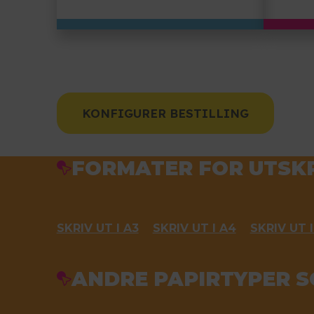
KONFIGURER BESTILLING
FORMATER FOR UTSKR
SKRIV UT I A3
SKRIV UT I A4
SKRIV UT I
ANDRE PAPIRTYPER S