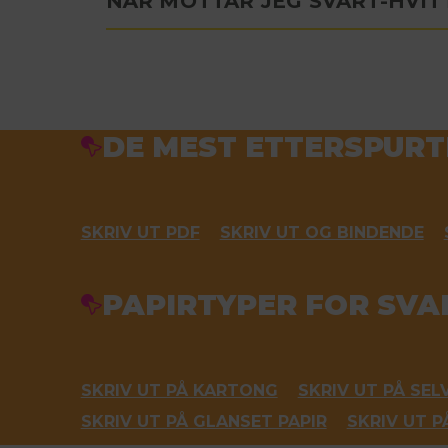
NÅR MOTTAR JEG SVART-HVIT
DE MEST ETTERSPUR
SKRIV UT PDF
SKRIV UT OG BINDENDE
PAPIRTYPER FOR SVA
SKRIV UT PÅ KARTONG
SKRIV UT PÅ SEL
SKRIV UT PÅ GLANSET PAPIR
SKRIV UT P