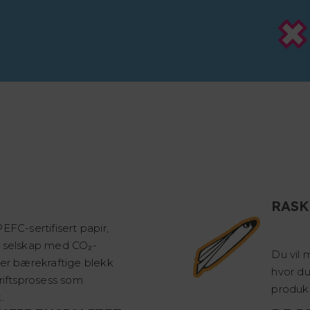
RASK
EFC-sertifisert papir,
t selskap med CO₂-
Du vil 
ker bærekraftige blekk
hvor du
kriftsprosess som
produk
.