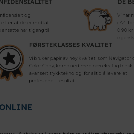
NFIDENSIALITET
DE B
fidensielt og
Vi har 
etter at de er mottatt.
i A4-fo
ansatte har tilgang til
0,90 kr
egensk
FØRSTEKLASSES KVALITET
Vi bruker papir av høy kvalitet, som Navigator 
Color Copy, kombinert med bærekraftig blekk
avansert trykkteknologi for alltid å levere et
profesjonelt resultat.
 ONLINE