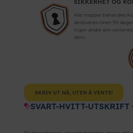
SIKKERHET OG KO
Alle mapper behandles kon
destrueres innen 90 dager 
Ingen andre enn senterets 
dem.
SKRIV UT NÅ, UTEN Å VENTE!
SVART-HVITT-UTSKRIFT