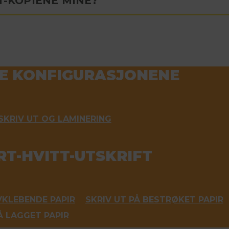
T-KOPIENE MINE?
TE KONFIGURASJONENE
SKRIV UT OG LAMINERING
RT-HVITT-UTSKRIFT
VKLEBENDE PAPIR
SKRIV UT PÅ BESTRØKET PAPIR
Å LAGGET PAPIR