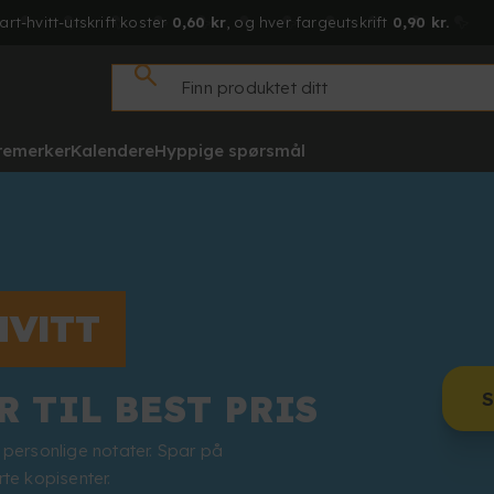
art-hvitt-utskrift koster
0,60 kr
, og hver fargeutskrift
0,90 kr.
tremerker
Kalendere
Hyppige spørsmål
HVITT
S
R TIL BEST PRIS
 personlige notater. Spar på
te kopisenter.