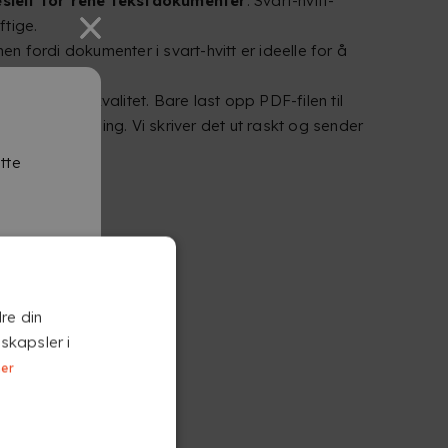
spesielt for rene tekstdokumenter
. Svart-hvitt-
ftige.
en fordi dokumenter i svart-hvitt er ideelle for å
rofesjonell kvalitet. Bare last opp PDF-filen til
g dokumentretning. Vi skriver det ut raskt og sender
tte
lt.
re din
skapsler i
mer
line
, kan du velge: