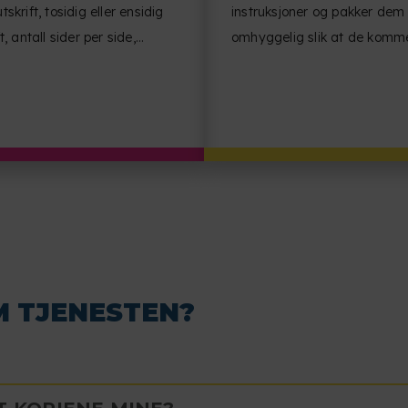
tskrift, tosidig eller ensidig
instruksjoner og pakker dem
t, antall sider per side,
omhyggelig slik at de komm
entretning og
frem til deg i perfekt stand.
ehandling.
M TJENESTEN?