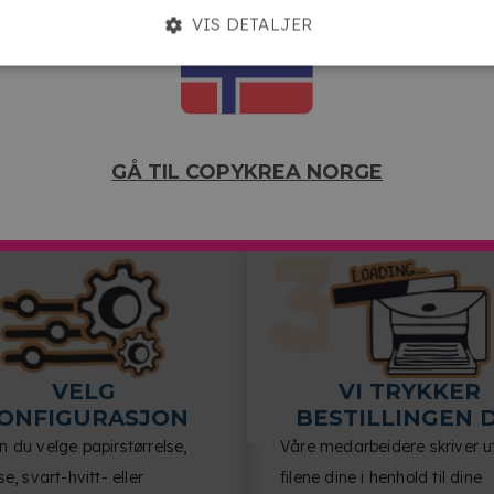
VIS DETALJER
binding med fargede spiraler og omslag, eller laminering.
 FUNGERER
GÅ TIL COPYKREA NORGE
VELG
VI TRYKKER
ONFIGURASJON
BESTILLINGEN 
 du velge papirstørrelse,
Våre medarbeidere skriver u
se, svart-hvitt- eller
filene dine i henhold til dine