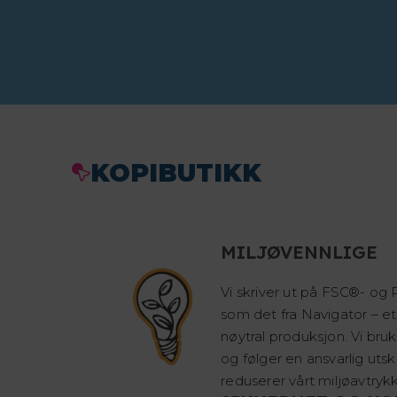
KOPIBUTIKK
MILJØVENNLIGE
Vi skriver ut på FSC®- og P
som det fra Navigator – e
nøytral produksjon. Vi bru
og følger en ansvarlig uts
reduserer vårt miljøavtrykk