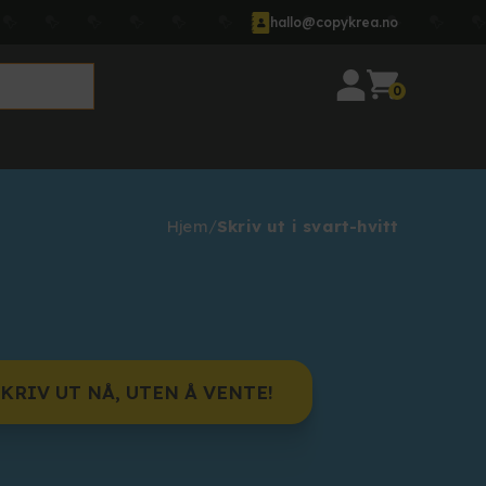
hallo@copykrea.no
0
Hjem
Skriv ut i svart-hvitt
KRIV UT NÅ, UTEN Å VENTE!