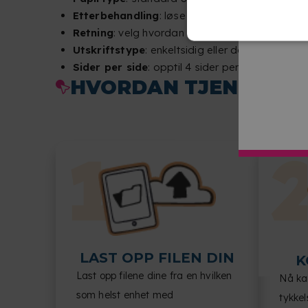
Etterbehandling
: løse ark, stifting, spiralinn
Retning
: velg hvordan dokumentet skal leses.
Utskriftstype
: enkeltsidig eller dobbeltsidig.
Sider per side
: opptil 4 sider per ark.
HVORDAN TJENESTEN
LAST OPP FILEN DIN
K
Last opp filene dine fra en hvilken
Nå kan
som helst enhet med
tykkel