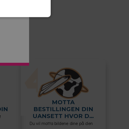
MOTTA
DIN
BESTILLINGEN DIN
UANSETT HVOR DU
t
VELGER
Du vil motta bildene dine på den