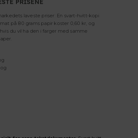
ESTE PRISENE
markedets laveste priser: En svart-hvitt-kopi
rmat på 80 grams papir koster 0,60 kr, og
 hvis du vil ha den i farger med samme
aper.
og
 og