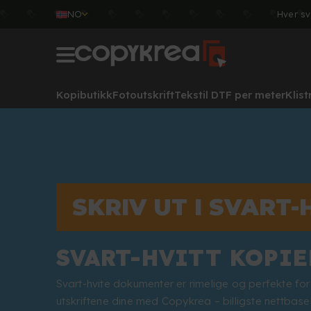
NO
Hver sv
Kopibutikk
Fotoutskrift
Tekstil DTF per meter
Klis
SKRIV UT I SVART-
SVART-HVITT KOPIE
Svart-hvite dokumenter er rimelige og perfekte for
utskriftene dine med Copykrea – billigste nettbaser