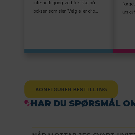
internettilgang ved å klikke på
fargeu
boksen som sier ‘Velg eller dra
utskrif
filene dine hit’.
dokum
etterb
KONFIGURER BESTILLING
HAR DU SPØRSMÅL O