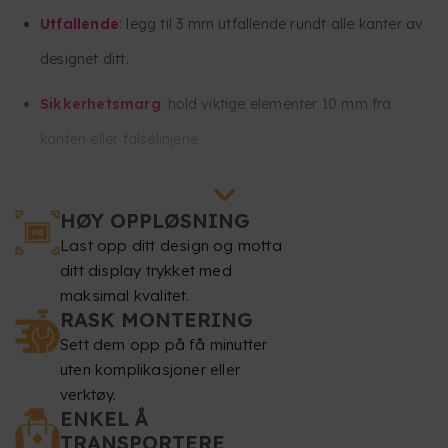
Utfallende
: legg til 3 mm utfallende rundt alle kanter av
designet ditt.
Sikkerhetsmarg
: hold viktige elementer 10 mm fra
kanten eller falselinjene.
Hold all viktig tekst og alle viktige bilder minst 30 mm fra
HØY OPPLØSNING
bunnen og 30 mm fra toppen av designet. Denne delen vil
Last opp ditt design og motta
for det meste være rullet inn i stativet og vil ikke være
ditt display trykket med
synlig.
maksimal kvalitet.
RASK MONTERING
Oppløsning
: minst 150 dpi.
Sett dem opp på få minutter
uten komplikasjoner eller
Fargemodus
: CMYK.
verktøy.
ENKEL Å
Filformat
: PDF i målestokk 1:1 (uten passord).
TRANSPORTERE