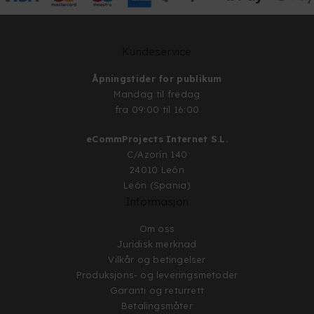
Kundeservice
Åpningstider for publikum
Mandag til fredag
fra 09:00 til 16:00
eCommProjects Internet S.L.
C/Azorín 140
24010 León
León (Spania)
Informasjon
Om oss
Juridisk merknad
Vilkår og betingelser
Produksjons- og leveringsmetoder
Garanti og returrett
Betalingsmåter